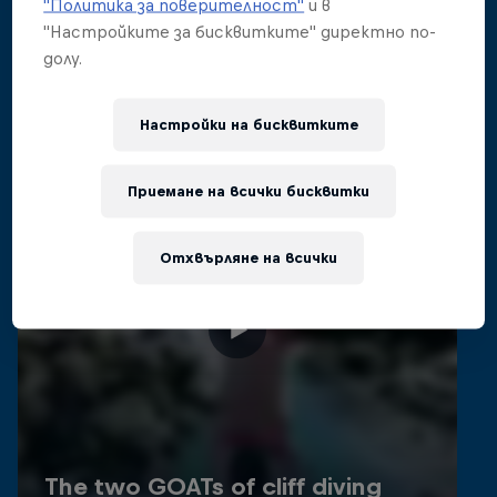
Свързани видеа
"Политика за поверителност"
и в
"Настройките за бисквитките" директно по-
долу.
Настройки на бисквитките
Приемане на всички бисквитки
Отхвърляне на всички