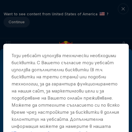
Want to see content from United States of America
?
Continue
Този уебсайт използва технически необходими
бисквитки. С Вашето съгласие този уебсайт
About
Location & Schedule
Event Recap
Japan Resu
използва допълнителни бисквитки (в т.ч.
More than a Dive
бисквитки на трети страни) или подобни
технологии, за да гарантира функционирането
Inside the world of competitive cliff diving
на нашия сайт, за маркетингови цели и за
Филми и предавания
4 сезони · 21 епизоди
подобряване на Вашето онлайн преживяване.
Можете да оттеглите съгласието си по всяко
CLIFF DIVING
време чрез настройките за бисквитки в долния
колонтитул на уебсайта. Допълнителна
информация можете да намерите в нашата