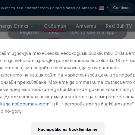
Continue
Want to see content from United States of America
?
nergy Drinks
Събития
Атлети
Red Bull TV
Register
FAQ
How to use the app
бсайт използва технически необходими бисквитки. С Ваше
ur Street My Stage
е този уебсайт използва допълнителни бисквитки (в т.ч. б
Archaic Festival
nding street performers bring
и страни) или подобни технологии, за да гарантира
cities to life
Ancient culture in the moder
нирането на нашия сайт, за маркетингови цели и за подобр
онлайн преживяване. Можете да оттеглите съгласието с
1 сезон · 6 епизоди
1 сезон · 6 епизоди
реме чрез настройките за бисквитки в долния колонтитул
URBAN CULTURE
URBAN CULTURE
а. Допълнителна информация можете да намерите в наш
ка за поверителност"
и в "Настройките за бисквитките"
о по-долу.
Настройки на бисквитките