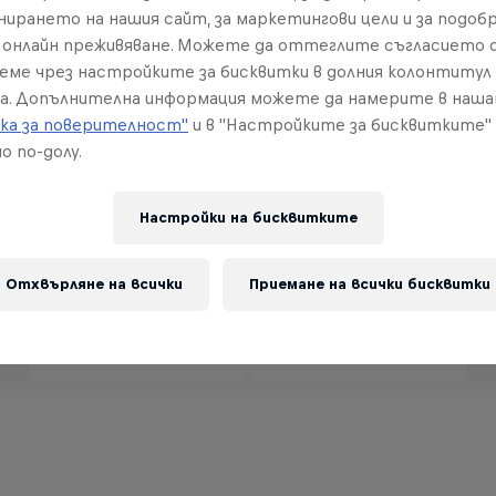
me.
нирането на нашия сайт, за маркетингови цели и за подобр
онлайн преживяване. Можете да оттеглите съгласието с
реме чрез настройките за бисквитки в долния колонтитул
а. Допълнителна информация можете да намерите в наш
ка за поверителност"
и в "Настройките за бисквитките"
о по-долу.
Партньори
Настройки на бисквитките
Отхвърляне на всички
Приемане на всички бисквитки