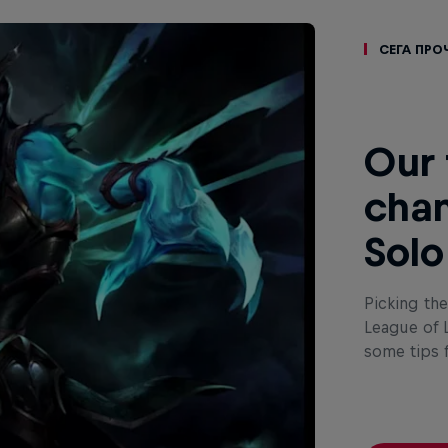
Сега про
Our 
cham
Solo
Picking the
League of 
some tips 