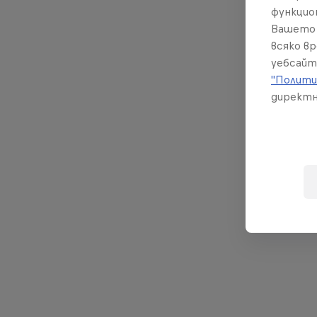
same ti
функцио
Вашето 
всяко в
уебсайт
"Полити
директн