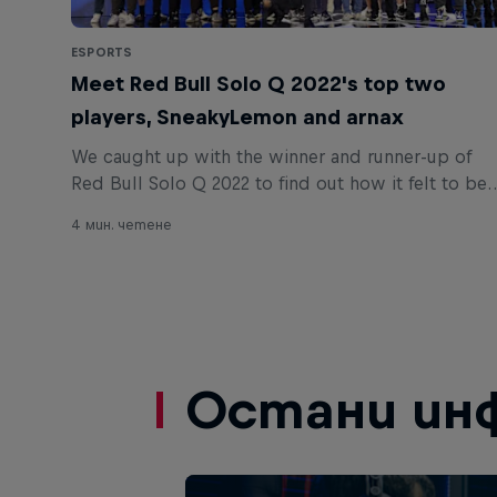
ESPORTS
Meet Red Bull Solo Q 2022's top two
players, SneakyLemon and arnax
We caught up with the winner and runner-up of
Red Bull Solo Q 2022 to find out how it felt to be
crowned the top 1v1 League of Legends players in
4 мин. четене
the world.
Остани ин