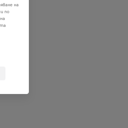
яване на
и по
 на
ата