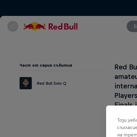
E
Част от серия събития
Red Bu
amateu
Red Bull Solo Q
intern
Player
Finals
Този уе
Besides 
съгласи
League 
на трет