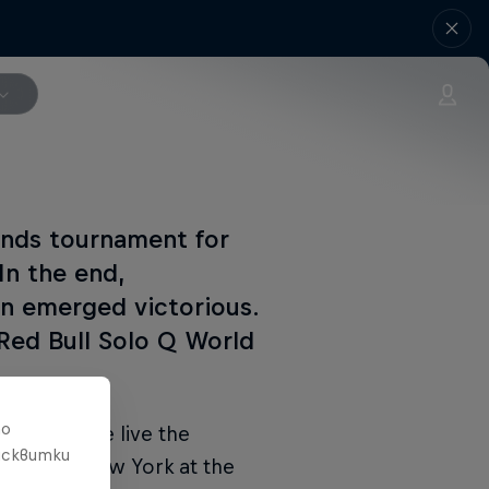
gends tournament for
In the end,
on emerged victorious.
 Red Bull Solo Q World
то
o experience live the
исквитки
place in New York at the