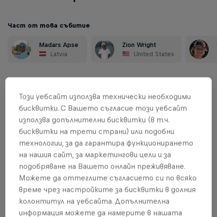
Част от това събитие
Madars Apse
Zion Wright
Latvia
United States
Този уебсайт използва технически необходими
Обобщение
бисквитки. С Вашето съгласие този уебсайт
използва допълнителни бисквитки (в т.ч.
What is Red Bull Spot Check?
1
бисквитки на трети страни) или подобни
технологии, за да гарантира функционирането
Top three spots unlocked!
2
на нашия сайт, за маркетингови цели и за
подобряване на Вашето онлайн преживяване.
Prize
3
Можете да оттеглите съгласието си по всяко
време чрез настройките за бисквитки в долния
колонтитул на уебсайта. Допълнителна
информация можете да намерите в нашата