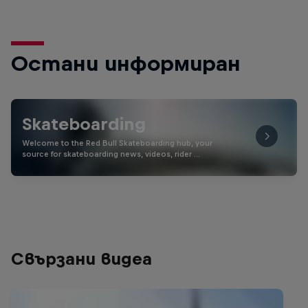
Остани информиран
Skateboarding
Welcome to the Red Bull Skateboarding hub, your
source for skateboarding news, videos, rider …
Свързани видеа