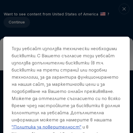
Want to see content from United States of America
?
Continue
Този уебсайт използва технически необходими
Info
Results
About
Judging
History
Athletes
бисквитки. С Вашето съгласие този уебсайт
използва допълнителни бисквитки (в т.ч.
бисквитки на трети страни) или подобни
технологии, за да гарантира функционирането
Свързани видеа
на нашия сайт, за маркетингови цели и за
подобряване на Вашето онлайн преживяване.
Можете да оттеглите съгласието си по всяко
време чрез настройките за бисквитки в долния
колонтитул на уебсайта. Допълнителна
информация можете да намерите в нашата
"Политика за поверителност"
и в