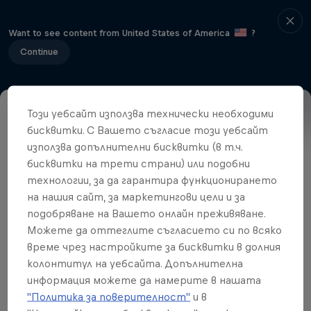
Want to see content from United States of America
?
Continue
Този уебсайт използва технически необходими
Event details
Winners
бисквитки. С Вашето съгласие този уебсайт
използва допълнителни бисквитки (в т.ч.
бисквитки на трети страни) или подобни
технологии, за да гарантира функционирането
Свързани видеа
на нашия сайт, за маркетингови цели и за
подобряване на Вашето онлайн преживяване.
Можете да оттеглите съгласието си по всяко
време чрез настройките за бисквитки в долния
колонтитул на уебсайта. Допълнителна
информация можете да намерите в нашата
"Политика за поверителност"
и в