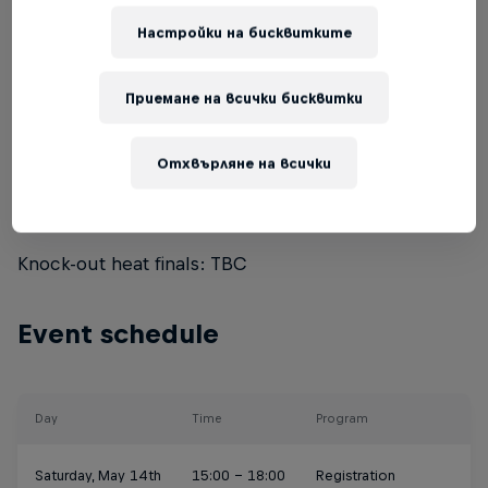
An official UCI ID or a licence from the National
Cycling Federation is required to participate in this
Настройки на бисквитките
race. Please arrange your licence as soon as
possible prior to the event.
Приемане на всички бисквитки
Race format
Отхвърляне на всички
Timed runs: Solo runs
Knock-out heat finals: TBC
Event schedule
Day
Time
Program
Saturday, May 14th
15:00 - 18:00
Registration