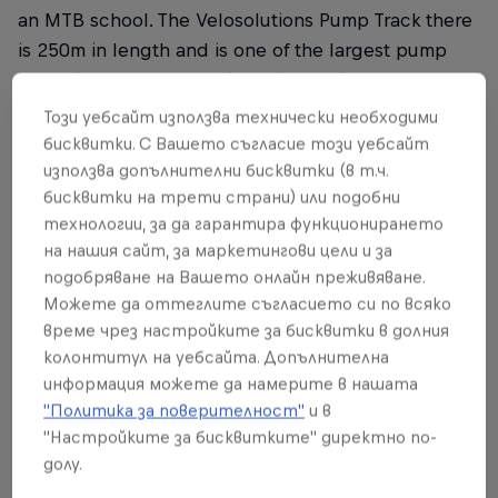
an MTB school. The Velosolutions Pump Track there
is 250m in length and is one of the largest pump
tracks in Italy. The track itself is certainly one of the
most technical and challenging made in the
Този уебсайт използва технически необходими
country and is sure to make for a massive day of
бисквитки. С Вашето съгласие този уебсайт
racing.
използва допълнителни бисквитки (в т.ч.
бисквитки на трети страни) или подобни
технологии, за да гарантира функционирането
на нашия сайт, за маркетингови цели и за
Conditions
подобряване на Вашето онлайн преживяване.
Можете да оттеглите съгласието си по всяко
Legal age to participate: 17 (2005 year of birth)
време чрез настройките за бисквитки в долния
колонтитул на уебсайта. Допълнителна
Entry fee: €20
информация можете да намерите в нашата
"Политика за поверителност"
и в
"Настройките за бисквитките" директно по-
License
долу.