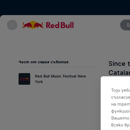
E
Част от серия събития
Since 
Catala
Red Bull Music Festival New
intern
York
combin
Този уе
съгласи
R&B sh
на трет
and ac
функцио
platin
Вашето 
всяко в
chart.