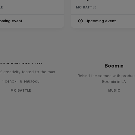
LE
MC BATTLE
oming event
Upcoming event
The Making of Red 
Symphonic with Me
Red Bull Mic Flex
Boomin
' creativity tested to the max
Behind the scenes with produc
1 сезон · 8 епизоди
Boomin in LA
MC BATTLE
MUSIC