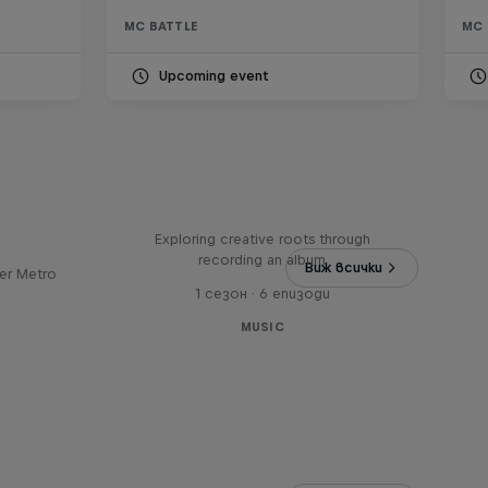
MC BATTLE
MC 
Upcoming event
Bull
All Access: Danitsa
tro
Exploring creative roots through
recording an album
Виж всички
er Metro
1 сезон · 6 епизоди
MUSIC