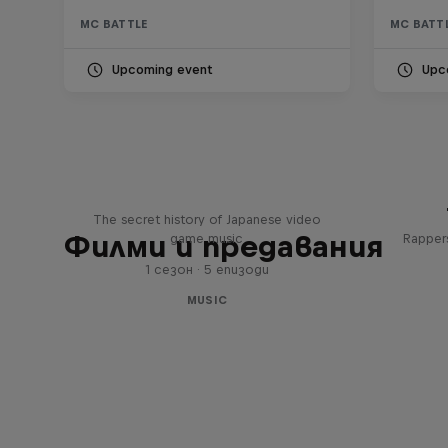
MC BATTLE
MC BATT
Upcoming event
Upc
Diggin' in the Carts
The secret history of Japanese video
Филми и предавания
game music
Rappers
1 сезон · 5 епизоди
MUSIC