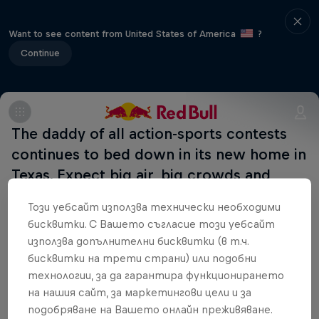
Want to see content from United States of America
?
Continue
The daddy of all action-sports contests
continues to bed down in its new home in
Texas. Expect big air, big crowds and
legends to be made!
Този уебсайт използва технически необходими
бисквитки. С Вашето съгласие този уебсайт
използва допълнителни бисквитки (в т.ч.
бисквитки на трети страни) или подобни
Свързани събития
технологии, за да гарантира функционирането
на нашия сайт, за маркетингови цели и за
подобряване на Вашето онлайн преживяване.