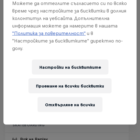
Можете да оттеглите съгласието си по всяко
време чрез настройките за бисквитки в долния
колонтитул на уебсайта. Допълнителна
информация можете да намерите в нашата
"Политика за поверителност"
и в
"Настройките за бисквитките" директно по-
долу.
Настройки на бисквитките
Приемане на всички бисквитки
Kasso Fest Skate & Sound
22 Март 2026
Отхвърляне на всички
Long Beach, United States
SKATEBOARDING
Виж на Replay