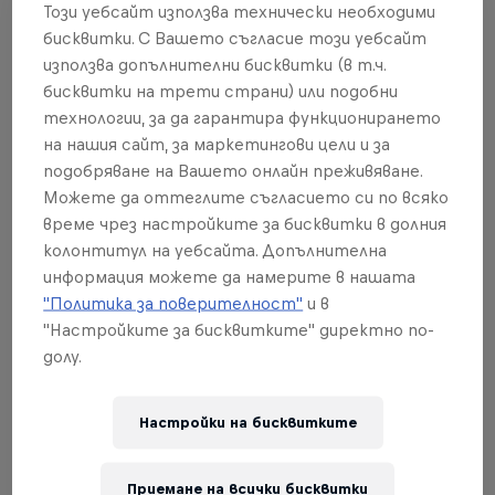
Този уебсайт използва технически необходими
бисквитки. С Вашето съгласие този уебсайт
използва допълнителни бисквитки (в т.ч.
бисквитки на трети страни) или подобни
технологии, за да гарантира функционирането
на нашия сайт, за маркетингови цели и за
подобряване на Вашето онлайн преживяване.
Можете да оттеглите съгласието си по всяко
време чрез настройките за бисквитки в долния
колонтитул на уебсайта. Допълнителна
информация можете да намерите в нашата
"Политика за поверителност"
и в
"Настройките за бисквитките" директно по-
Red Bull Rampage
долу.
8 – 10 Октомври 2026
Настройки на бисквитките
Virgin, Utah, United States
MTB
Приемане на всички бисквитки