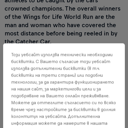
athletes to be caught by the cars
crowned champions. The overall winners
of the Wings for Life World Run are the
man and woman who have covered the
most distance before being reeled in by
the Catcher Car.
Този уебсайт използва технически необходими
Press the red button in the header area of this
бисквитки. С Вашето съгласие този уебсайт
page to register from October 3, 2018!
използва допълнителни бисквитки (в т.ч.
бисквитки на трети страни) или подобни
технологии, за да гарантира функционирането
Партньори
на нашия сайт, за маркетингови цели и за
подобряване на Вашето онлайн преживяване.
Можете да оттеглите съгласието си по всяко
време чрез настройките за бисквитки в долния
колонтитул на уебсайта. Допълнителна
информация можете да намерите в нашата