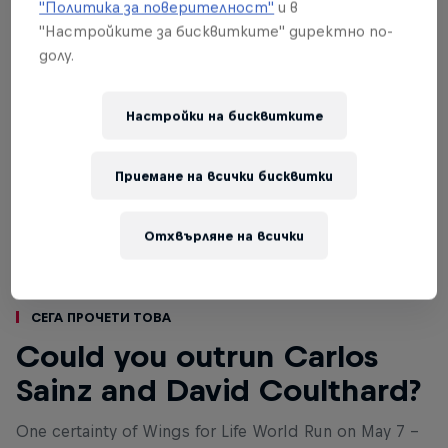
"Политика за поверителност"
и в
"Настройките за бисквитките" директно по-
долу.
Настройки на бисквитките
Приемане на всички бисквитки
Отхвърляне на всички
Сега прочети това
Could you outrun Carlos
Sainz and David Coulthard?
One certainty of Wings for Life World Run on May 7 –