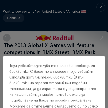
Want to see content from United States of America
?
Continue
The 2013 Global X Games will feature
competitions in BMX Street, BMX Park,
BMX Big Air, BMX Vert
Този уебсайт използва технически необходими
бисквитки. С Вашето съгласие този уебсайт
Част от това събитие
използва допълнителни бисквитки (в т.ч.
бисквитки на трети страни) или подобни
Daniel Dhers
технологии, за да гарантира функционирането
Venezuela
на нашия сайт, за маркетингови цели и за
подобряване на Вашето онлайн преживяване.
Можете да оттеглите съгласието си по всяко