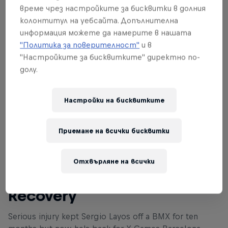
време чрез настройките за бисквитки в долния
колонтитул на уебсайта. Допълнителна
информация можете да намерите в нашата
"Политика за поверителност"
и в
"Настройките за бисквитките" директно по-
долу.
Настройки на бисквитките
Приемане на всички бисквитки
Сега прочети това
Отхвърляне на всички
Sergio Layos' Road to
Recovery
Serious injury kept Sergio Layos off a BMX for ten