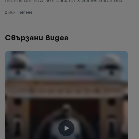
months but now he's back for X Games Barcelona.
2 мин. четене
Свързани видеа