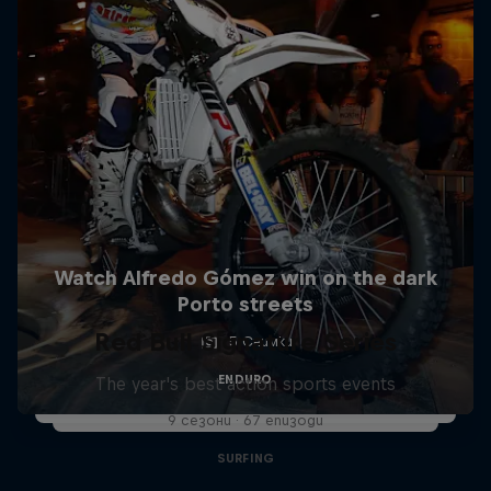
Watch Alfredo Gómez win on the dark
Porto streets
Red Bull Signature Series
5 Снимки
ENDURO
The year's best action sports events
9 сезони · 67 епизоди
SURFING