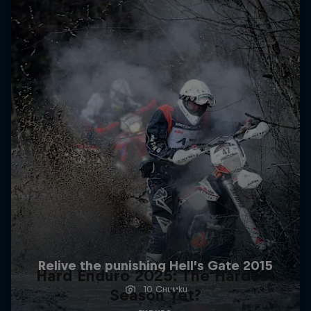
Relive the punishing Hell’s Gate 2015
Hard Enduro 2025: The Hardest
10 Снимки
Season Yet?