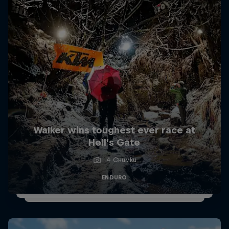
Walker wins toughest ever race at
Hell’s Gate
4 Снимки
ENDURO