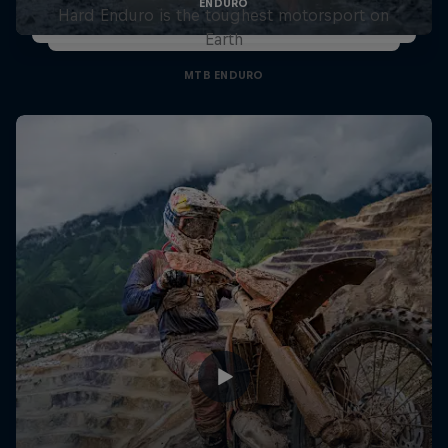
ENDURO
Hard Enduro is the toughest motorsport on
Earth
MTB ENDURO