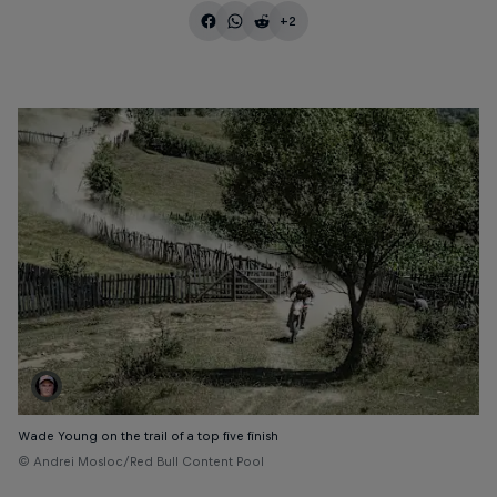
+2
Wade Young on the trail of a top five finish
© Andrei Mosloc/Red Bull Content Pool