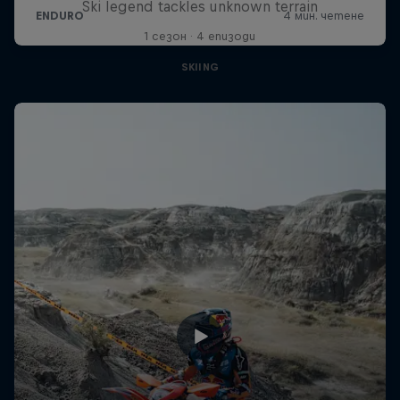
Ski legend tackles unknown terrain
1 сезон · 4 епизоди
SKIING