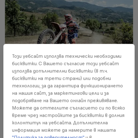
Този уебсайт използва технически необходими
бисквитки. С Вашето съгласие този уебсайт
използва допълнителни бисквитки (в т.ч.
бисквитки на трети страни) или подобни
технологии, за да гарантира функционирането
Easy rider: the evergreen Andreas Lettenbichler
на нашия сайт, за маркетингови цели и за
© Andrei Mosloc/Red Bull Content Pool
подобряване на Вашето онлайн преживяване.
Можете да оттеглите съгласието си по всяко
време чрез настройките за бисквитки в долния
колонтитул на уебсайта. Допълнителна
информация можете да намерите в нашата
"Политика за поверителност"
и в