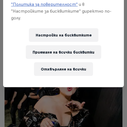
"Политика за поверителност"
и в
"Настройките за бисквитките" директно по-
долу.
Настройки на бисквитките
Donny Montell
© Vytautas Dranginis
Приемане на всички бисквитки
Отхвърляне на всички