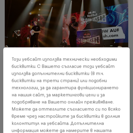
Този уебсайт използва технически необходими
бисквитки. С Вашето съгласие този уебсайт
използва допълнителни бисквитки (в т.ч.
Oida, Wow! LGoony & Crack Ignaz of Team New Level
бисквитки на трети страни) или подобни
© Pascal Kerouche
технологии, за да гарантира функционирането
на нашия сайт, за маркетингови цели и за
подобряване на Вашето онлайн преживяване.
Можете да оттеглите съгласието си по всяко
време чрез настройките за бисквитки в долния
колонтитул на уебсайта. Допълнителна
информация можете да намерите в нашата