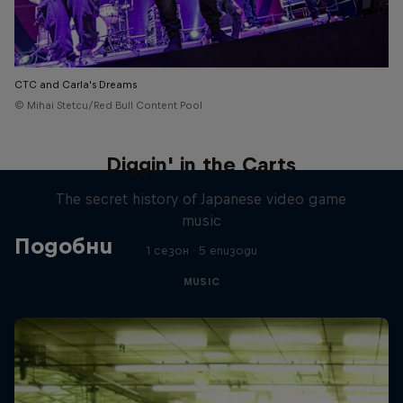
CTC and Carla's Dreams
© Mihai Stetcu/Red Bull Content Pool
Diggin' in the Carts
The secret history of Japanese video game
music
Подобни
1 сезон · 5 епизоди
MUSIC