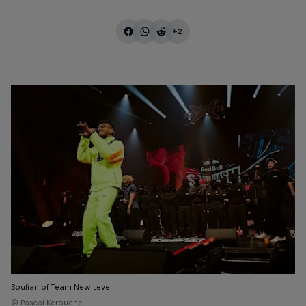
+2
Soufian of Team New Level
© Pascal Kerouche