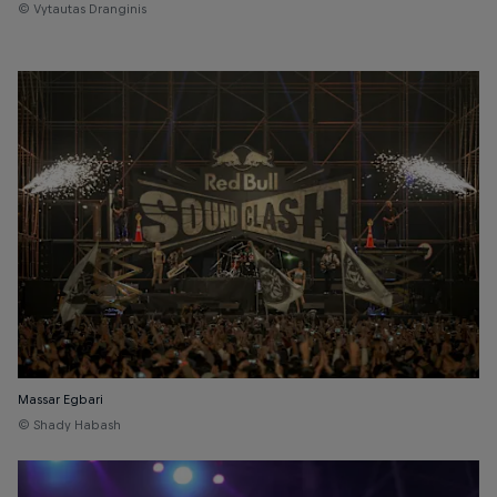
© Vytautas Dranginis
Massar Egbari
© Shady Habash