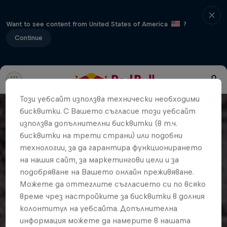
Want to see content from United States of America
?
Continue
Този уебсайт използва технически необходими
бисквитки. С Вашето съгласие този уебсайт
използва допълнителни бисквитки (в т.ч.
бисквитки на трети страни) или подобни
технологии, за да гарантира функционирането
на нашия сайт, за маркетингови цели и за
подобряване на Вашето онлайн преживяване.
Можете да оттеглите съгласието си по всяко
време чрез настройките за бисквитки в долния
колонтитул на уебсайта. Допълнителна
информация можете да намерите в нашата