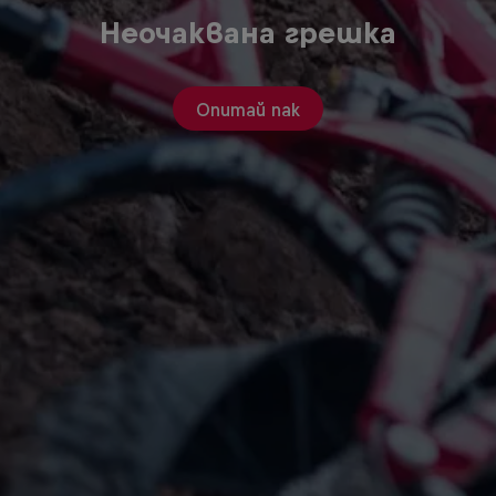
Неочаквана грешка
Опитай пак