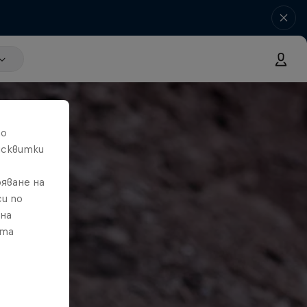
то
исквитки
яване на
и по
 на
ата