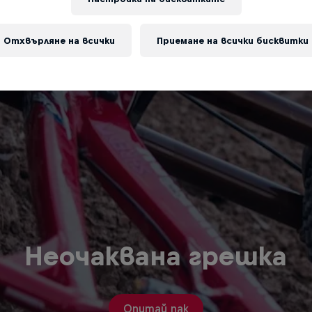
Отхвърляне на всички
Приемане на всички бисквитки
Неочаквана грешка
Опитай пак