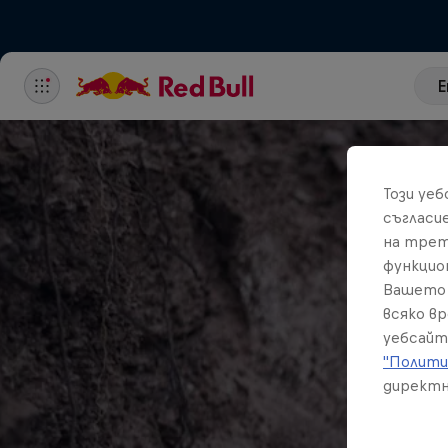
E
Този уе
съгласи
на трет
функцио
Вашето 
всяко в
уебсайт
"Полити
директн