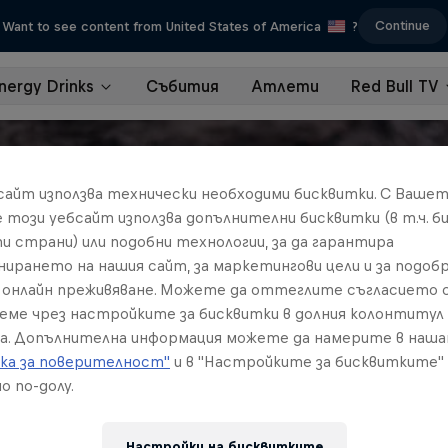
Continue
Want to see content from United States of America
?
nergy Drinks
Събития
Атлети
Red Bull TV
бсайт използва технически необходими бисквитки. С Ваше
е този уебсайт използва допълнителни бисквитки (в т.ч. б
и страни) или подобни технологии, за да гарантира
нирането на нашия сайт, за маркетингови цели и за подобр
онлайн преживяване. Можете да оттеглите съгласието с
реме чрез настройките за бисквитки в долния колонтитул
а. Допълнителна информация можете да намерите в наш
ка за поверителност"
и в "Настройките за бисквитките"
о по-долу.
Настройки на бисквитките