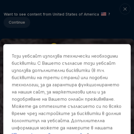
Want to see content from United States of America
?
Continue
Този уебсайт използва технически необходими
бисквитки. С Вашето съгласие този уебсайт
използва допълнителни бисквитки (в т.ч.
бисквитки на трети страни) или подобни
технологии, за да гарантира функционирането
на нашия сайт, за маркетингови цели и за
подобряване на Вашето онлайн преживяване.
Можете да оттеглите съгласието си по всяко
време чрез настройките за бисквитки в долния
колонтитул на уебсайта. Допълнителна
информация можете да намерите в нашата