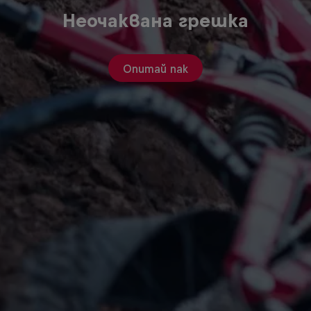
Неочаквана грешка
Опитай пак