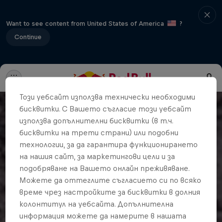
Want to see content from United States of America
?
Continue
Този уебсайт използва технически необходими
бисквитки. С Вашето съгласие този уебсайт
използва допълнителни бисквитки (в т.ч.
бисквитки на трети страни) или подобни
технологии, за да гарантира функционирането
на нашия сайт, за маркетингови цели и за
подобряване на Вашето онлайн преживяване.
Можете да оттеглите съгласието си по всяко
време чрез настройките за бисквитки в долния
колонтитул на уебсайта. Допълнителна
информация можете да намерите в нашата