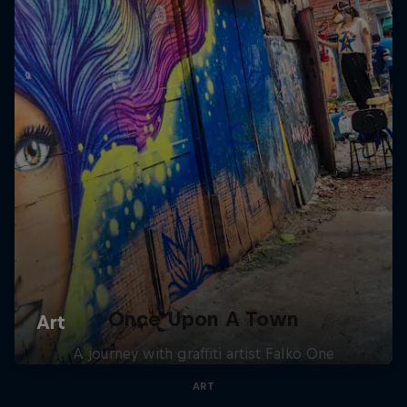
Once Upon A Town
A journey with graffiti artist Falko One
ART