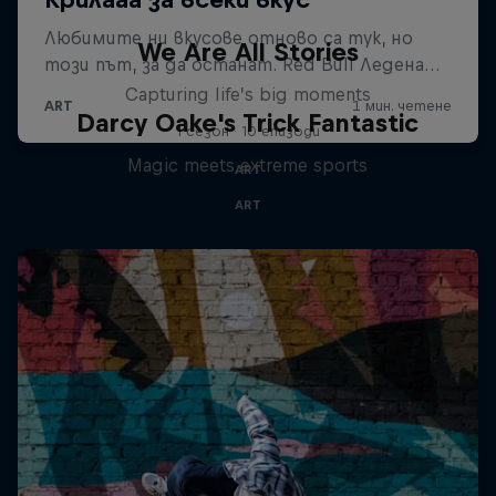
We Are All Stories
Capturing life’s big moments
Darcy Oake's Trick Fantastic
1 сезон · 10 епизоди
Magic meets extreme sports
ART
ART