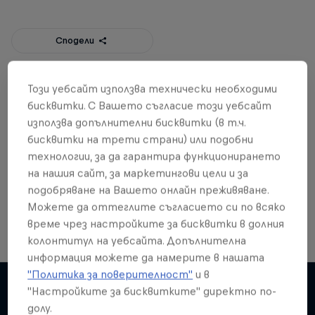
Сподели
Този уебсайт използва технически необходими
Откъс от статията
бисквитки. С Вашето съгласие този уебсайт
използва допълнителни бисквитки (в т.ч.
Red Bull Doodle Art
бисквитки на трети страни) или подобни
3 Tour Stops
технологии, за да гарантира функционирането
на нашия сайт, за маркетингови цели и за
подобряване на Вашето онлайн преживяване.
Можете да оттеглите съгласието си по всяко
време чрез настройките за бисквитки в долния
Art
колонтитул на уебсайта. Допълнителна
информация можете да намерите в нашата
"Политика за поверителност"
и в
"Настройките за бисквитките" директно по-
долу.