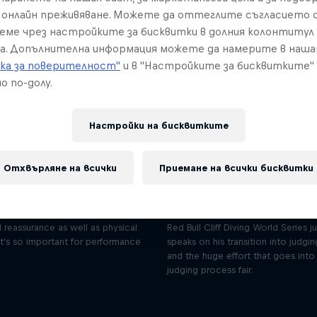
онлайн преживяване. Можете да оттеглите съгласието с
реме чрез настройките за бисквитки в долния колонтитул
а. Допълнителна информация можете да намерите в наш
ка за поверителност"
и в "Настройките за бисквитките"
о по-долу.
Настройки на бисквитките
Angi Passenbruner on
Olivier Morneau
balancing body and mind
on confident
performance
Сезон 1 Епизод 4
Отхвърляне на всички
Приемане на всички бисквитки
22 мин. · 26.01.2021
Сезон 1 Епизод 5
28 мин. · 02.02.2021
e talks to Angi Passenbruner, cliff
otherapist, about how the divers
Olivier Morneau-Ricard is the youn
 reassurance as well as physical
Red Bull Cliff Diving World Series j
t's so important for performance
speaks on his transition into judgin
and the huge effort that goes into
judging process fair.
Orlando's World of D
ver the psychological