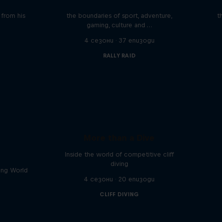
ares the
In this podcast meet the people pushing
We 
n from his
the boundaries of sport, adventure,
t
gaming, culture and …
4 сезони · 37 епизоди
RALLY RAID
More than a Dive
Inside the world of competitive cliff
diving
ving World
4 сезони · 20 епизоди
CLIFF DIVING