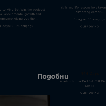
ics of elite athletes
Colombia's Orlando Duque sh
skills and life lessons he's take
 to Mind Set Win, the podcast
cliff diving career …
s all about mental growth and
formance, giving you the …
1 сезон · 10 епизоди
4 сезони · 95 епизоди
CLIFF DIVING
444 Days
Подобни
A return to the Red Bull Cliff Di
Series
CLIFF DIVING