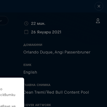
ВРЕМЕТРАЕНЕ
22 мин.
26 Януари 2021
ПУБЛИКУВАНО НА
ДОМАКИНИ
Orlando Duque
Angi Passenbruner
ЕЗИК
English
ГЛАВНА СНИМКА
то
Dean Treml/Red Bull Content Pool
исквитки
COVER ARTWORK
яване на