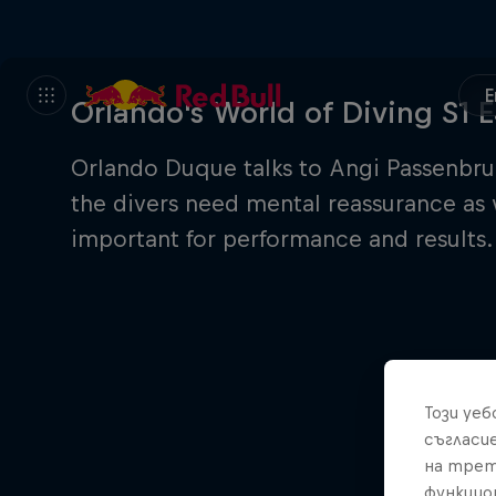
E
Orlando's World of Diving S1 
Orlando Duque talks to Angi Passenbrun
the divers need mental reassurance as 
important for performance and results.
Този уе
съгласи
на трет
функцио