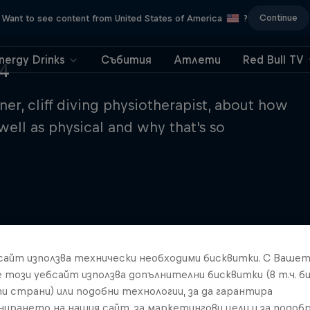
Continue
Want to see content from United States of America
?
nergy Drinks
Събития
Атлети
Red Bull TV
E4
er, cliff diving physiotherapist, about how
well as physical and why that's so
бсайт използва технически необходими бисквитки. С Ваше
е този уебсайт използва допълнителни бисквитки (в т.ч. б
и страни) или подобни технологии, за да гарантира
нирането на нашия сайт, за маркетингови цели и за подобр