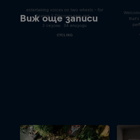
tact
Join Rob and Eliot – the most
entertaining voices on two wheels – for
Welcome
Виж още записи
Season 2. Discover new and …
that'
per
2 сезони · 34 епизоди
CYCLING