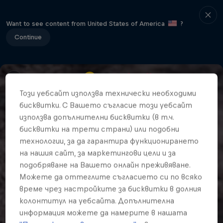
Want to see content from United States of America
?
Continue
Този уебсайт използва технически необходими
бисквитки. С Вашето съгласие този уебсайт
използва допълнителни бисквитки (в т.ч.
бисквитки на трети страни) или подобни
технологии, за да гарантира функционирането
на нашия сайт, за маркетингови цели и за
подобряване на Вашето онлайн преживяване.
Можете да оттеглите съгласието си по всяко
време чрез настройките за бисквитки в долния
колонтитул на уебсайта. Допълнителна
информация можете да намерите в нашата