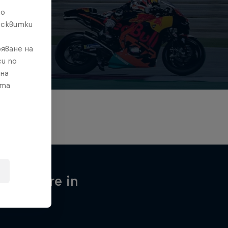
то
исквитки
яване на
и по
 на
ата
hen you're in