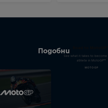
Road to MotoGP
Подобни
See what it takes to become 
athlete in MotoGP™
MOTOGP