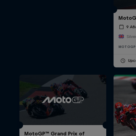
MotoGP
9 Ав
Silve
MOTOGP
Upc
MotoGP™ Grand Prix of