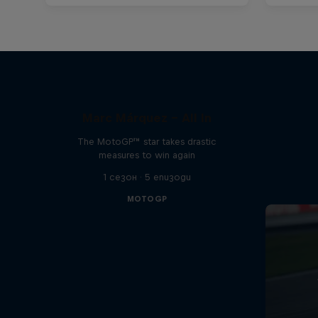
Marc Márquez – All In
The MotoGP™ star takes drastic
measures to win again
1 сезон · 5 епизоди
MOTOGP