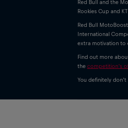
Red Bull and the M
Rookies Cup and KT
Red Bull MotoBoost 
International Compet
extra motivation to
Find out more about
the
competition's of
You definitely don’t 