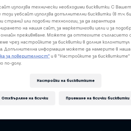
toBoost
бсайт използва технически необходими бисквитки. С Ваше
е този уебсайт използва допълнителни бисквитки (в т.ч. б
и страни) или подобни технологии, за да гарантира
нирането на нашия сайт, за маркетингови цели и за подобр
онлайн преживяване. Можете да оттеглите съгласието с
реме чрез настройките за бисквитки в долния колонтитул
а. Допълнителна информация можете да намерите в наш
ка за поверителност"
и в "Настройките за бисквитките"
о по-долу.
2021 Edition
2020 Edition
Настройки на бисквитките
Отхвърляне на всички
Приемане на всички бисквитки
nted to give your career a boost, t
e.