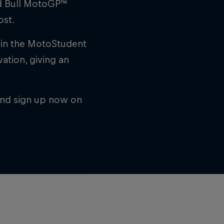
ed Bull MotoGP™
ost.
 in the MotoStudent
vation, giving an
nd sign up now on