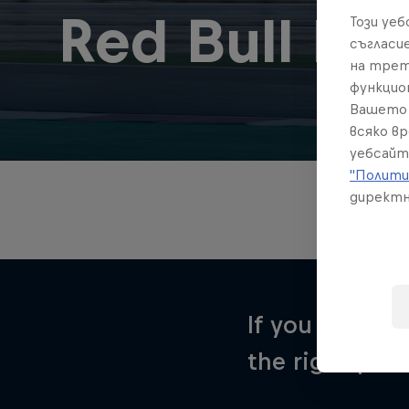
Red Bull Mo
Този уе
съгласи
на трет
функцио
Вашето 
всяко в
уебсайт
"Полити
директн
If you ever wa
the right plac