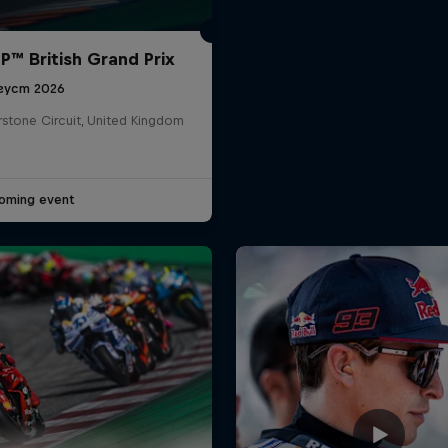
™ British Grand Prix
густ 2026
rstone Circuit, United Kingdom
oming event