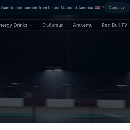
Continue
Want to see content from United States of America
?
nergy Drinks
Събития
Атлети
Red Bull TV