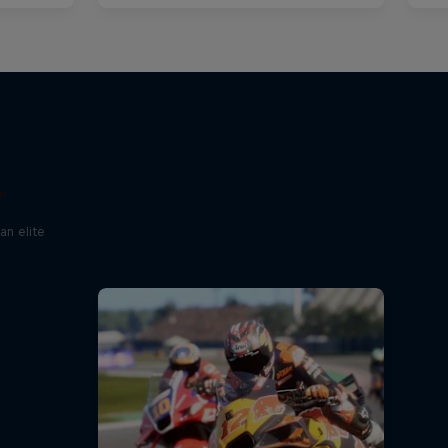
™
an elite