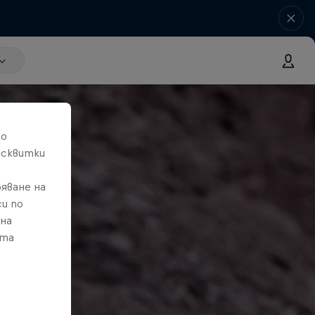
то
исквитки
яване на
и по
 на
ата