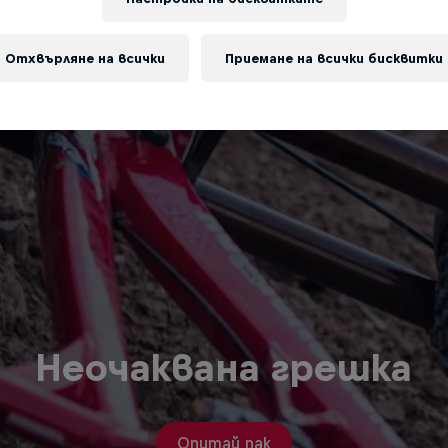
Отхвърляне на всички
Приемане на всички бисквитки
Неочаквана грешка
Опитай пак