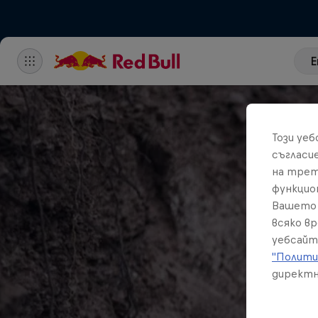
E
Този уе
съгласи
на трет
функцио
Вашето 
всяко в
уебсайт
"Полити
директн