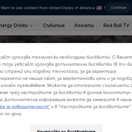
Continue
Want to see content from United States of America
?
nergy Drinks
Събития
Атлети
Red Bull TV
бсайт използва технически необходими бисквитки. С Ваше
е този уебсайт използва допълнителни бисквитки (в т.ч. б
и страни) или подобни технологии, за да гарантира
нирането на нашия сайт, за маркетингови цели и за подобр
онлайн преживяване. Можете да оттеглите съгласието с
реме чрез настройките за бисквитки в долния колонтитул
а. Допълнителна информация можете да намерите в наш
ка за поверителност"
и в "Настройките за бисквитките"
о по-долу.
Настройки на бисквитките