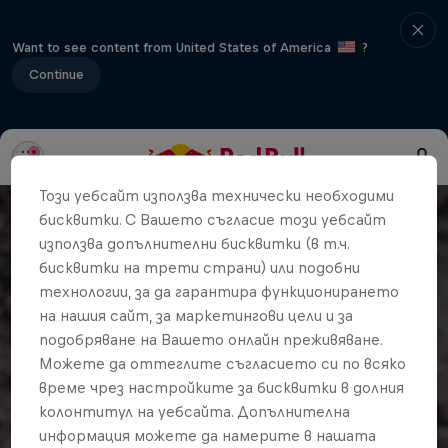
Want to see content from United States of America
?
Continue
Този уебсайт използва технически необходими
бисквитки. С Вашето съгласие този уебсайт
използва допълнителни бисквитки (в т.ч.
бисквитки на трети страни) или подобни
технологии, за да гарантира функционирането
на нашия сайт, за маркетингови цели и за
подобряване на Вашето онлайн преживяване.
Можете да оттеглите съгласието си по всяко
време чрез настройките за бисквитки в долния
колонтитул на уебсайта. Допълнителна
информация можете да намерите в нашата