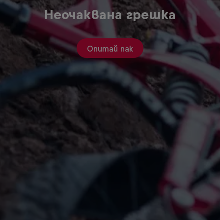
Неочаквана грешка
Опитай пак