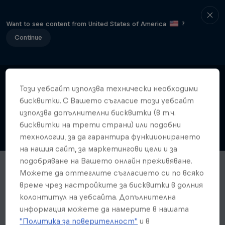
Want to see content from United States of America
?
Continue
Този уебсайт използва технически необходими
бисквитки. С Вашето съгласие този уебсайт
използва допълнителни бисквитки (в т.ч.
бисквитки на трети страни) или подобни
технологии, за да гарантира функционирането
на нашия сайт, за маркетингови цели и за
подобряване на Вашето онлайн преживяване.
Можете да оттеглите съгласието си по всяко
време чрез настройките за бисквитки в долния
колонтитул на уебсайта. Допълнителна
информация можете да намерите в нашата
"Политика за поверителност"
и в