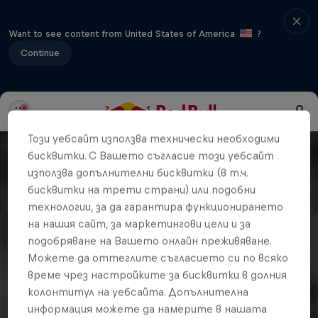
Want to see content from United States of America
?
Continue
Този уебсайт използва технически необходими
бисквитки. С Вашето съгласие този уебсайт
използва допълнителни бисквитки (в т.ч.
бисквитки на трети страни) или подобни
технологии, за да гарантира функционирането
на нашия сайт, за маркетингови цели и за
подобряване на Вашето онлайн преживяване.
Можете да оттеглите съгласието си по всяко
време чрез настройките за бисквитки в долния
колонтитул на уебсайта. Допълнителна
информация можете да намерите в нашата