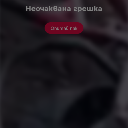
Неочаквана грешка
Опитай пак