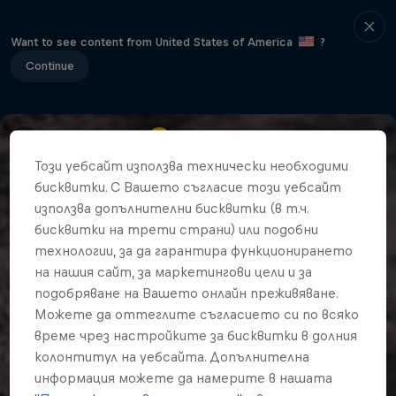
Want to see content from United States of America
?
Continue
Този уебсайт използва технически необходими
бисквитки. С Вашето съгласие този уебсайт
използва допълнителни бисквитки (в т.ч.
бисквитки на трети страни) или подобни
технологии, за да гарантира функционирането
на нашия сайт, за маркетингови цели и за
подобряване на Вашето онлайн преживяване.
Можете да оттеглите съгласието си по всяко
време чрез настройките за бисквитки в долния
колонтитул на уебсайта. Допълнителна
информация можете да намерите в нашата