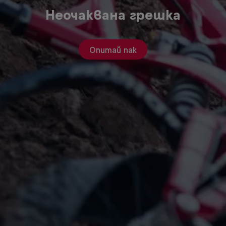
Неочаквана грешка
Опитай пак