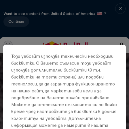
Want to see content from United States of America
?
Continue
Този уебсайт използва технически необходими
бисквитки. С Вашето съгласие този уебсайт
използва допълнителни бисквитки (в т.ч.
бисквитки на трети страни) или подобни
технологии, за да гарантира функционирането
на нашия сайт, за маркетингови цели и за
подобряване на Вашето онлайн преживяване.
Можете да оттеглите съгласието си по всяко
време чрез настройките за бисквитки в долния
колонтитул на уебсайта. Допълнителна
информация можете да намерите в нашата