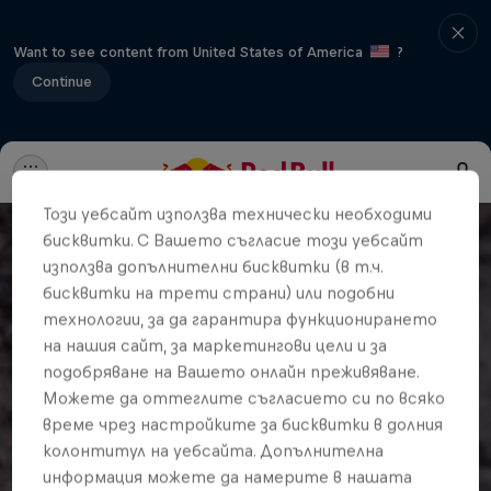
Want to see content from United States of America
?
Continue
Този уебсайт използва технически необходими
бисквитки. С Вашето съгласие този уебсайт
използва допълнителни бисквитки (в т.ч.
бисквитки на трети страни) или подобни
технологии, за да гарантира функционирането
на нашия сайт, за маркетингови цели и за
подобряване на Вашето онлайн преживяване.
Можете да оттеглите съгласието си по всяко
време чрез настройките за бисквитки в долния
колонтитул на уебсайта. Допълнителна
информация можете да намерите в нашата