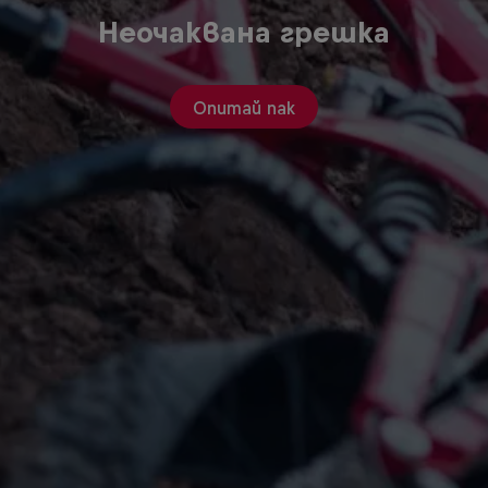
Неочаквана грешка
Опитай пак