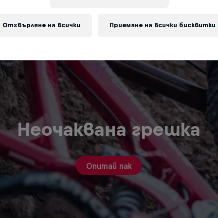
Отхвърляне на всички
Приемане на всички бисквитки
Неочаквана грешка
Опитай пак