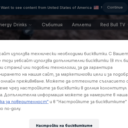
Continue
Want to see content from United States of America
?
nergy Drinks
Събития
Атлети
Red Bull TV
бсайт използва технически необходими бисквитки. С Ваше
е този уебсайт използва допълнителни бисквитки (в т.ч. б
и страни) или подобни технологии, за да гарантира
нирането на нашия сайт, за маркетингови цели и за подобр
онлайн преживяване. Можете да оттеглите съгласието с
реме чрез настройките за бисквитки в долния колонтитул
а. Допълнителна информация можете да намерите в наш
ка за поверителност"
и в "Настройките за бисквитките"
о по-долу.
Настройки на бисквитките