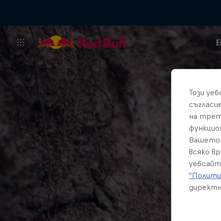
E
Този уе
съгласи
на трет
функцио
Вашето 
всяко в
уебсайт
"Полити
директн