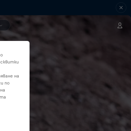
то
исквитки
яване на
и по
 на
ата