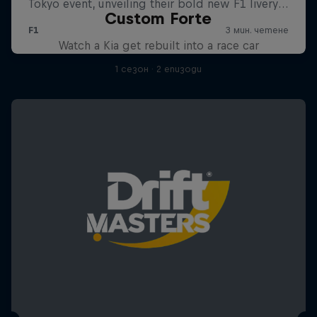
Custom Forte
Watch a Kia get rebuilt into a race car
1 сезон · 2 епизоди