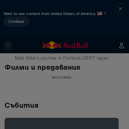
Want to see content from United States of America
?
Continue
Nippon Dorifuto
Mad Mike's journey in Formula DRIFT Japan
Филми и предавания
1 сезон · 5 епизоди
MOTORING
Събития