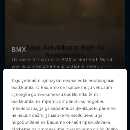
Saya Sakakibara: Ride to
Redemption
From heartbreak to glory: One BMX racer's
comeback
Този уебсайт използва технически необходими
BMX
бисквитки. С Вашето съгласие този уебсайт
използва допълнителни бисквитки (в т.ч.
бисквитки на трети страни) или подобни
технологии, за да гарантира функционирането
на нашия сайт, за маркетингови цели и за
подобряване на Вашето онлайн преживяване.
Можете да оттеглите съгласието си по всяко