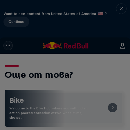
Want to see content from United States of America
?
Continue
Още от това?
Bike
Welcome to the Bike Hub, where you will find an
action-packed collection of two-wheel films,
shows …