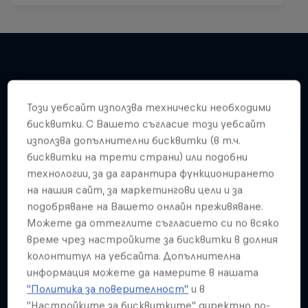
Подобни
Този уебсайт използва технически необходими
бисквитки. С Вашето съгласие този уебсайт
използва допълнителни бисквитки (в т.ч.
бисквитки на трети страни) или подобни
технологии, за да гарантира функционирането
на нашия сайт, за маркетингови цели и за
подобряване на Вашето онлайн преживяване.
Можете да оттеглите съгласието си по всяко
време чрез настройките за бисквитки в долния
колонтитул на уебсайта. Допълнителна
информация можете да намерите в нашата
"Политика за поверителност"
и в
"Настройките за бисквитките" директно по-