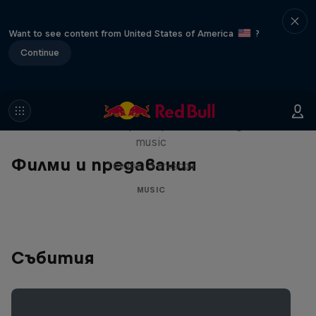
Want to see content from United States of America
?
Continue
Diggin' in the Carts
The secret history of Japanese video game
music
Филми и предавания
1 сезон · 5 епизоди
MUSIC
Събития