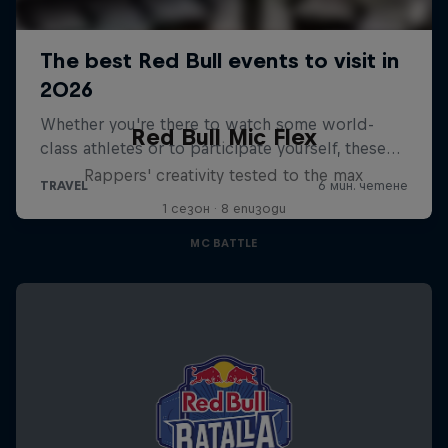
Red Bull Mic Flex
Rappers' creativity tested to the max
1 сезон · 8 епизоди
MC BATTLE