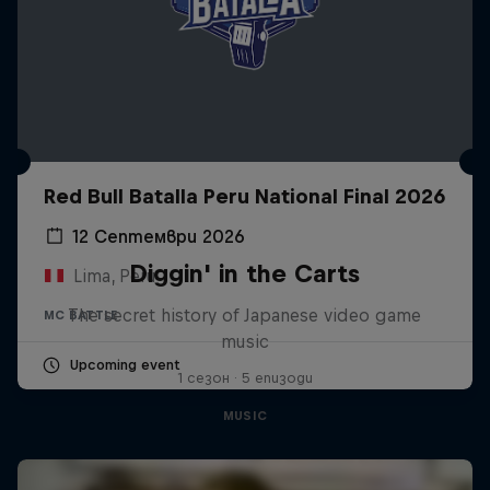
Red Bull Batalla Peru National Final 2026
12 Септември 2026
Diggin' in the Carts
Lima, Peru
The secret history of Japanese video game
MC BATTLE
music
Upcoming event
1 сезон · 5 епизоди
MUSIC