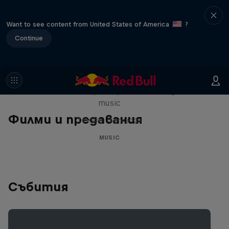
Want to see content from United States of America
?
Continue
Diggin' in the Carts
The secret history of Japanese video game
music
Филми и предавания
1 сезон · 5 епизоди
MUSIC
Събития