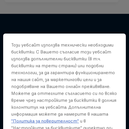
Подобни
Този уебсайт използва технически необходими
бисквитки. С Вашето съгласие този уебсайт
използва допълнителни бисквитки (в т.ч.
бисквитки на трети страни) или подобни
технологии, за да гарантира функционирането
на нашия сайт, за маркетингови цели и за
подобряване на Вашето онлайн преживяване.
Можете да оттеглите съгласието си по всяко
време чрез настройките за бисквитки в долния
колонтитул на уебсайта. Допълнителна
информация можете да намерите в нашата
"Политика за поверителност"
и в
"Настройките за бисквитките" директно по-