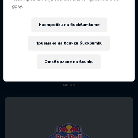
долу.
Настройки на бисквитките
Приемане на всички бисквитки
Diggin' in the Carts
The secret history of Japanese video game
Отхвърляне на всички
music
1 сезон · 5 епизоди
MUSIC