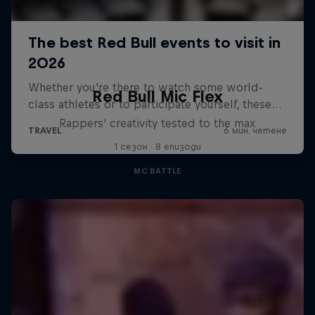
Red Bull Mic Flex
Rappers' creativity tested to the max
1 сезон · 8 епизоди
MC BATTLE