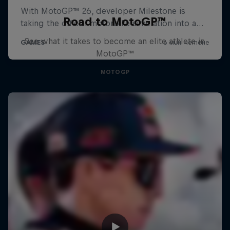
Road to MotoGP™
See what it takes to become an elite athlete in
MotoGP™
MOTOGP