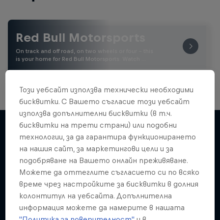
Red Bull Motorsports
On track and off road, on two wheels or four - this
is your home for Red Bull Motorsports. Watch …
Този уебсайт използва технически необходими
бисквитки. С Вашето съгласие този уебсайт
използва допълнителни бисквитки (в т.ч.
бисквитки на трети страни) или подобни
технологии, за да гарантира функционирането
на нашия сайт, за маркетингови цели и за
Подобни
подобряване на Вашето онлайн преживяване.
Можете да оттеглите съгласието си по всяко
време чрез настройките за бисквитки в долния
колонтитул на уебсайта. Допълнителна
информация можете да намерите в нашата
"Политика за поверителност"
и в