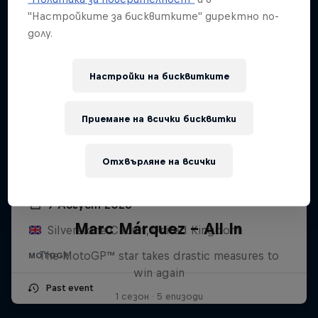
"Настройките за бисквитките" директно по-
долу.
Настройки на бисквитките
Приемане на всички бисквитки
Отхвърляне на всички
MotoGP™ British Grand Prix
9 Август 2026
Marc Márquez – All In
Silverstone Circuit, United Kingdom
The MotoGP™ star takes drastic measures to
MOTOGP
win again
Past event
1 сезон · 5 епизоди