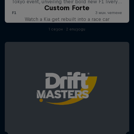
Custom Forte
Watch a Kia get rebuilt into a race car
1 сезон · 2 епизоди