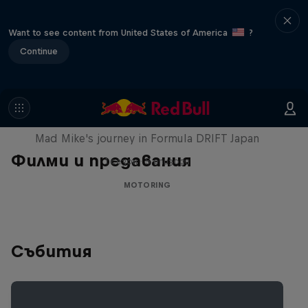
Want to see content from United States of America
?
Continue
Nippon Dorifuto
Mad Mike's journey in Formula DRIFT Japan
Филми и предавания
1 сезон · 5 епизоди
MOTORING
Събития