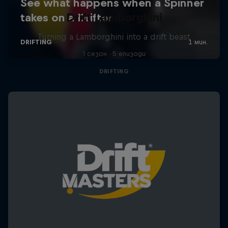
Drift Lamborghini
Turning a Lamborghini into a drift beast
1 сезон · 5 епизоди
DRIFTING