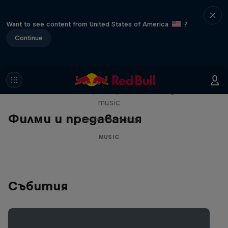
Want to see content from United States of America
?
Continue
Diggin' in the Carts
The secret history of Japanese video game
music
Филми и предавания
1 сезон · 5 епизоди
MUSIC
Събития