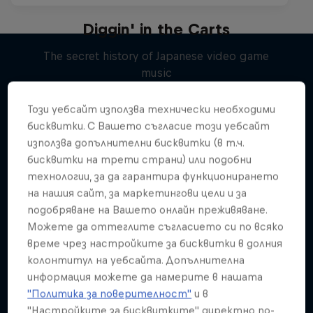
Diggin' in the Carts
The secret history of Japanese video game
music
Подобни
1 сезон · 5 епизоди
Този уебсайт използва технически необходими
MUSIC
бисквитки. С Вашето съгласие този уебсайт
използва допълнителни бисквитки (в т.ч.
бисквитки на трети страни) или подобни
технологии, за да гарантира функционирането
на нашия сайт, за маркетингови цели и за
подобряване на Вашето онлайн преживяване.
Можете да оттеглите съгласието си по всяко
време чрез настройките за бисквитки в долния
колонтитул на уебсайта. Допълнителна
информация можете да намерите в нашата
"Политика за поверителност"
и в
"Настройките за бисквитките" директно по-