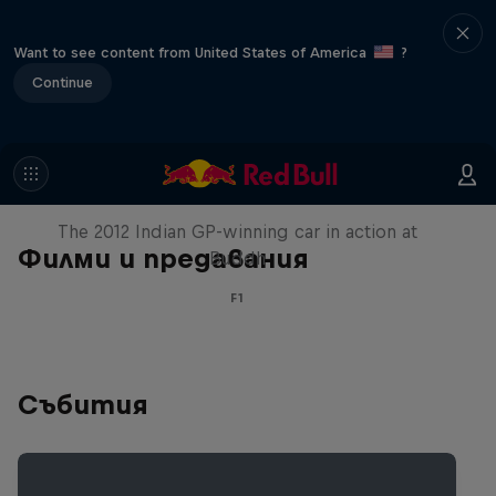
Want to see content from United States of America
?
Continue
F1 Car Returns to India
The 2012 Indian GP-winning car in action at
Филми и предавания
Buddh
F1
Събития