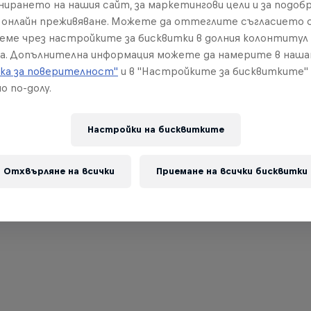
нирането на нашия сайт, за маркетингови цели и за подобр
онлайн преживяване. Можете да оттеглите съгласието с
реме чрез настройките за бисквитки в долния колонтитул
а. Допълнителна информация можете да намерите в наш
ка за поверителност"
и в "Настройките за бисквитките"
о по-долу.
Настройки на бисквитките
Отхвърляне на всички
Приемане на всички бисквитки