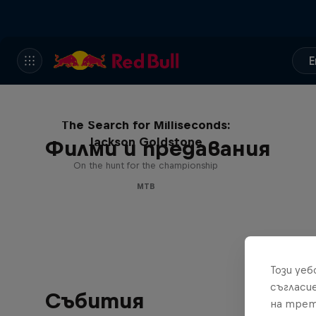
E
The Search for Milliseconds:
Jackson Goldstone
Филми и предавания
On the hunt for the championship
MTB
Този уе
съгласи
Събития
на трет