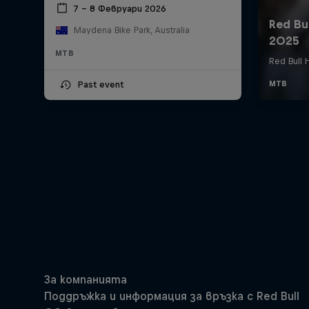
7 – 8 Февруари 2026
Maydena Bike Park, Australia
MTB
Past event