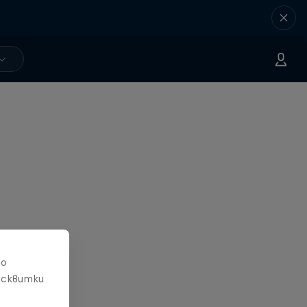
то
исквитки