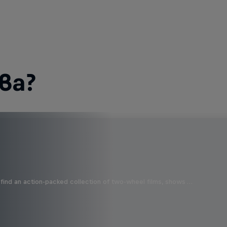
ва?
find an action-packed collection of two-wheel films, shows …