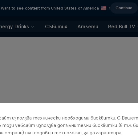
Continue
Want to see content from United States of America
?
nergy Drinks
Събития
Атлети
Red Bull TV
бсайт използва технически необходими бисквитки. С Ваше
е този уебсайт използва допълнителни бисквитки (в т.ч. б
и страни) или подобни технологии, за да гарантира