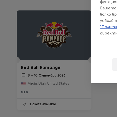
функцио
Вашето 
всяко в
уебсайт
"Полити
директн
Red Bull Rampage
8 – 10 Октомври 2026
Virgin, Utah, United States
MTB
Tickets available