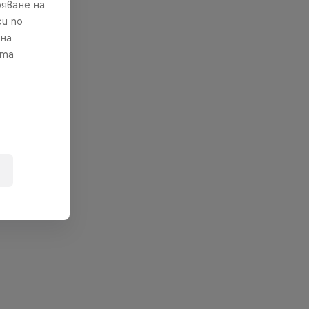
яване на
и по
 на
ата