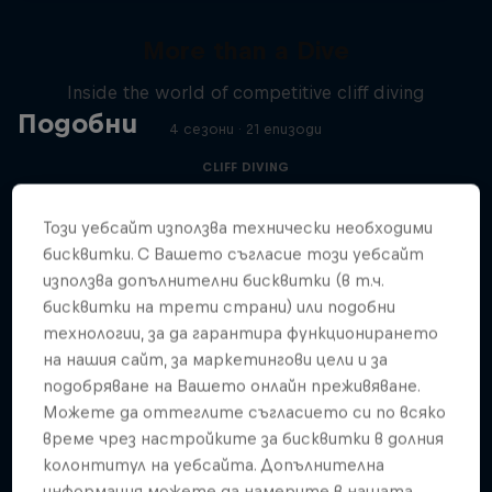
More than a Dive
Inside the world of competitive cliff diving
Подобни
4 сезони · 21 епизоди
CLIFF DIVING
Този уебсайт използва технически необходими
бисквитки. С Вашето съгласие този уебсайт
използва допълнителни бисквитки (в т.ч.
бисквитки на трети страни) или подобни
технологии, за да гарантира функционирането
на нашия сайт, за маркетингови цели и за
подобряване на Вашето онлайн преживяване.
Можете да оттеглите съгласието си по всяко
време чрез настройките за бисквитки в долния
колонтитул на уебсайта. Допълнителна
информация можете да намерите в нашата