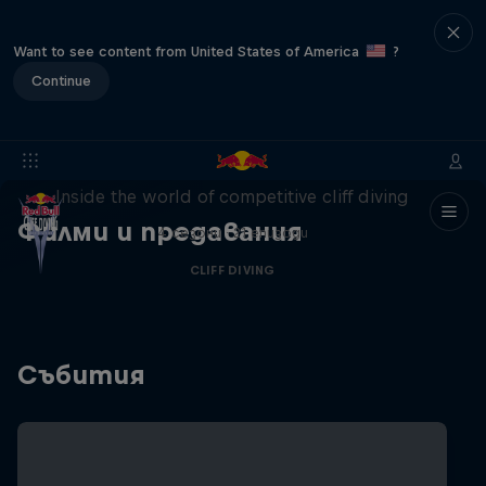
Want to see content from United States of America
?
Continue
More than a Dive
Inside the world of competitive cliff diving
Филми и предавания
4 сезони · 21 епизоди
CLIFF DIVING
Събития