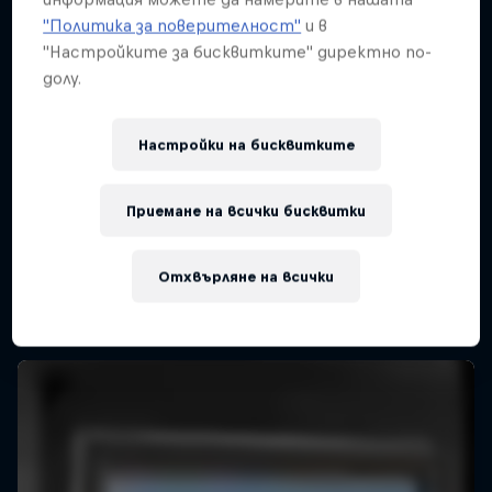
"Политика за поверителност"
и в
"Настройките за бисквитките" директно по-
долу.
Настройки на бисквитките
444 Days
Приемане на всички бисквитки
A return to the Red Bull Cliff Diving World
Series
Отхвърляне на всички
CLIFF DIVING