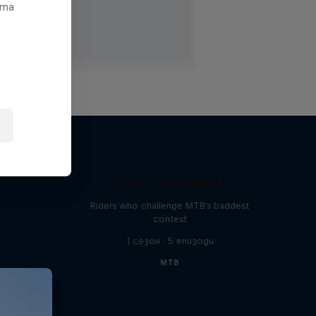
ата
Road to Rampage
Riders who challenge MTB's baddest
contest
1 сезон · 5 епизоди
MTB