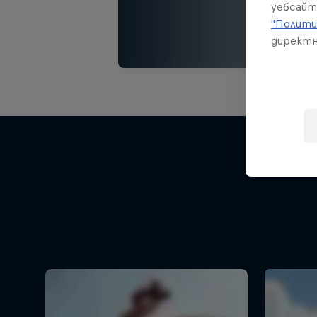
уебсайт
"Полити
директн