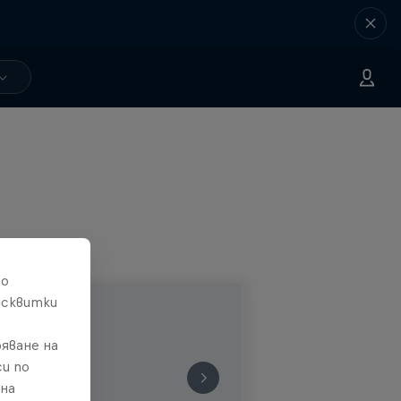
то
исквитки
яване на
и по
 на