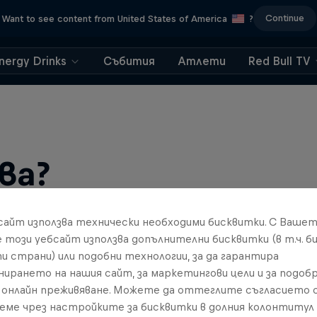
Continue
Want to see content from United States of America
?
nergy Drinks
Събития
Атлети
Red Bull TV
ва?
бсайт използва технически необходими бисквитки. С Ваше
е този уебсайт използва допълнителни бисквитки (в т.ч. б
и страни) или подобни технологии, за да гарантира
нирането на нашия сайт, за маркетингови цели и за подобр
онлайн преживяване. Можете да оттеглите съгласието с
реме чрез настройките за бисквитки в долния колонтитул
find an action-packed collection of two-wheel films, shows …