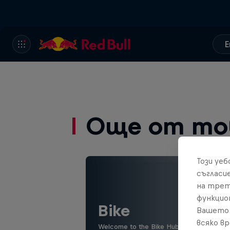
E
Още от то
Този уе
съгласи
на трет
функцио
Bike
Вашето 
всяко в
Welcome to the Bike Hub, where you will 