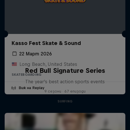
Kasso Fest Skate & Sound
22 Март 2026
Long Beach, United States
Red Bull Signature Series
SKATEBOARDING
The year's best action sports events
Виж на Replay
9 сезони · 67 епизоди
SURFING