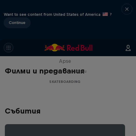
Want to see content from United States of America
?
Continue
Skate Tales
Discover the world of skate with Madars
Apse
Филми и предавания
5 сезони · 27 епизоди
SKATEBOARDING
Събития