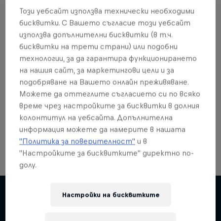
Този уебсайт използва технически необходими
бисквитки. С Вашето съгласие този уебсайт
използва допълнителни бисквитки (в т.ч.
бисквитки на трети страни) или подобни
Още от това?
технологии, за да гарантира функционирането
на нашия сайт, за маркетингови цели и за
подобряване на Вашето онлайн преживяване.
Можете да оттеглите съгласието си по всяко
Skateboarding
време чрез настройките за бисквитки в долния
колонтитул на уебсайта. Допълнителна
Welcome to the Red Bull Skateboarding hub, your
source for skateboarding news, videos, rider …
информация можете да намерите в нашата
"Политика за поверителност"
и в
"Настройките за бисквитките" директно по-
долу.
Настройки на бисквитките
Подобни