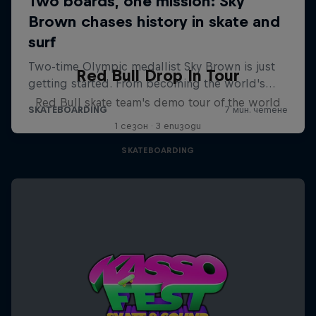
Red Bull Drop In Tour
Red Bull skate team's demo tour of the world
1 сезон · 3 епизоди
SKATEBOARDING