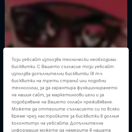
Този уебсайт използва технически необходими
бисквитки. С Вашето съгласие този уебсайт
използва допълнителни бисквитки (в т.ч.
бисквитки на трети страни) или подобни
технологии, за да гарантира функционирането
на нашия сайт, за маркетингови цели и за
подобряване на Вашето онлайн преживяване.
Можете да оттеглите съгласието си по всяко
време чрез настройките за бисквитки в долния
MacAskill's Imaginate
колонтитул на уебсайта. Допълнителна
информация можете да намерите в нашата