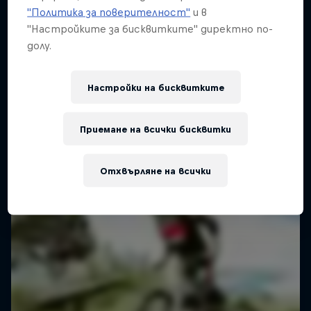
Inside the mind of Danny MacAskill
"Политика за поверителност"
и в
1 сезон · 5 епизоди
"Настройките за бисквитките" директно по-
долу.
TRIALS
Настройки на бисквитките
Приемане на всички бисквитки
Отхвърляне на всички