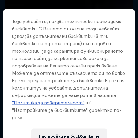
Този уебсайт използва технически необходими
бисквитки. С Вашето съгласие този уебсайт
използва допълнителни бисквитки (в т.ч.
бисквитки на трети страни) или подобни
технологии, за да гарантира функционирането
на нашия сайт, за маркетингови цели и за
подобряване на Вашето онлайн преживяване.
Можете да оттеглите съгласието си по всяко
време чрез настройките за бисквитки в долния
колонтитул на уебсайта. Допълнителна
информация можете да намерите в нашата
"Политика за поверителност"
и в
"Настройките за бисквитките" директно по-
долу.
Rob Warner’s Wild Rides
Six countries, four continents, one unique
Настройки на бисквитките