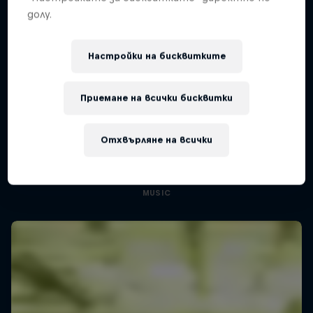
долу.
Настройки на бисквитките
Приемане на всички бисквитки
Diggin' in the Carts
The secret history of Japanese video game
Отхвърляне на всички
music
1 сезон · 5 епизоди
MUSIC