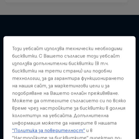
Подобни
Този уебсайт използва технически необходими
бисквитки. С Вашето съгласие този уебсайт
използва допълнителни бисквитки (в т.ч.
бисквитки на трети страни) или подобни
технологии, за да гарантира функционирането
на нашия сайт, за маркетингови цели и за
подобряване на Вашето онлайн преживяване.
Можете да оттеглите съгласието си по всяко
време чрез настройките за бисквитки в долния
колонтитул на уебсайта. Допълнителна
информация можете да намерите в нашата
"Политика за поверителност"
и в
"Настройките за бисквитките" директно по-