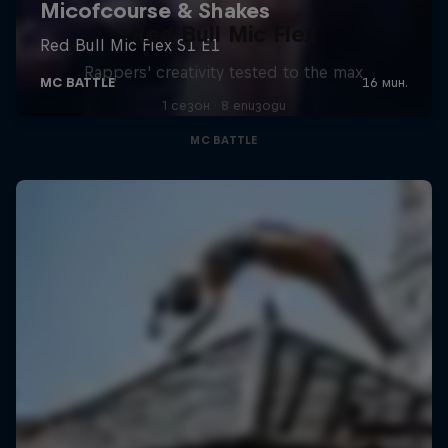
Red Bull Mic Flex
Rappers' creativity tested to the max
1 сезон · 8 епизоди
MC BATTLE