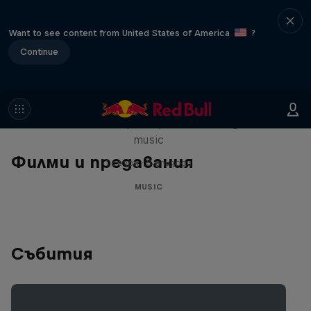
Want to see content from United States of America
?
Continue
Diggin' in the Carts
The secret history of Japanese video game
music
Филми и предавания
1 сезон · 5 епизоди
MUSIC
Събития