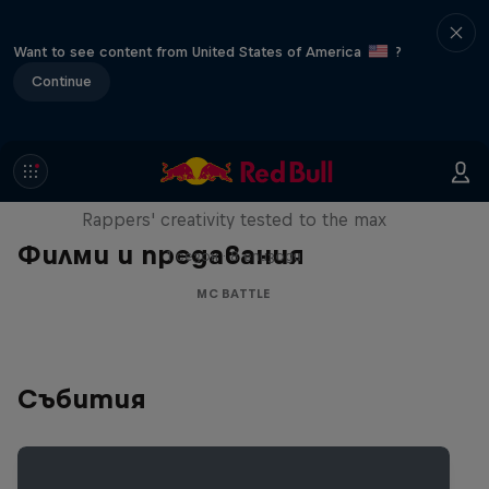
Want to see content from United States of America
?
Continue
Red Bull Mic Flex
Rappers' creativity tested to the max
Филми и предавания
1 сезон · 8 епизоди
MC BATTLE
Събития