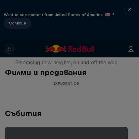
Want to see content from United States of America
?
Continue
Natural Heights
Embracing new heights, on and off the wall
Филми и предавания
4 епизоди
EXPLORATION
Събития