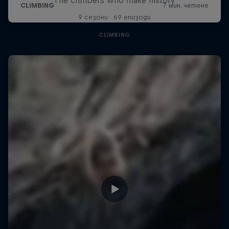
9 сезони · 69 епизоди
CLIMBING