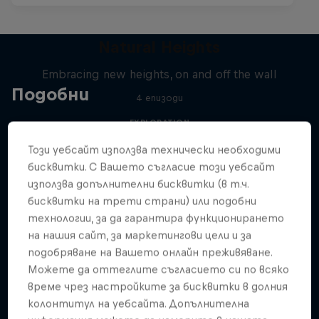
Natural Heights
Embracing new heights, on and off the wall
Подобни
4 епизоди
EXPLORATION
Този уебсайт използва технически необходими
бисквитки. С Вашето съгласие този уебсайт
използва допълнителни бисквитки (в т.ч.
бисквитки на трети страни) или подобни
технологии, за да гарантира функционирането
на нашия сайт, за маркетингови цели и за
подобряване на Вашето онлайн преживяване.
Можете да оттеглите съгласието си по всяко
време чрез настройките за бисквитки в долния
колонтитул на уебсайта. Допълнителна