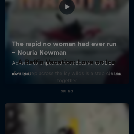
A Baffin Vacation: Love on Ice
Every step across the icy wilds is a step closer
together
SKIING