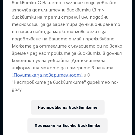
бисквитки. С Вашето съгласие този уебсайт
KAYAKING
използва допълнителни бисквитки (в т.ч.
бисквитки на трети страни) или подобни
технологии, за да гарантира функционирането
на нашия сайт, за маркетингови цели и за
подобряване на Вашето онлайн преживяване.
Можете да оттеглите съгласието си по всяко
време чрез настройките за бисквитки в долния
колонтитул на уебсайта. Допълнителна
информация можете да намерите в нашата
"Политика за поверителност"
и в
"Настройките за бисквитките" директно по-
долу.
Настройки на бисквитките
Приемане на всички бисквитки