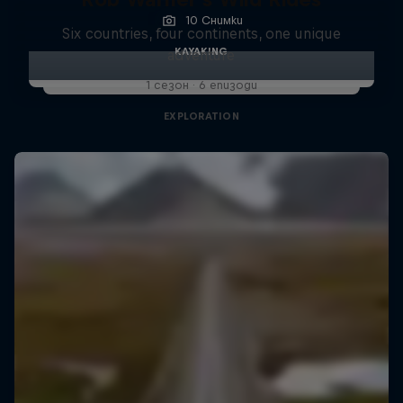
10 Снимки
Six countries, four continents, one unique
KAYAKING
adventure
1 сезон · 6 епизоди
EXPLORATION