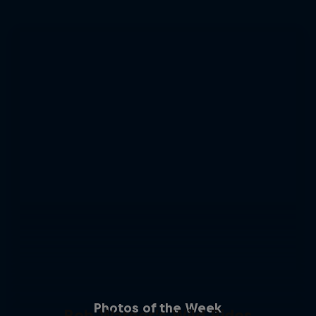
Photos of the Week
Rob Warner’s Wild Rides