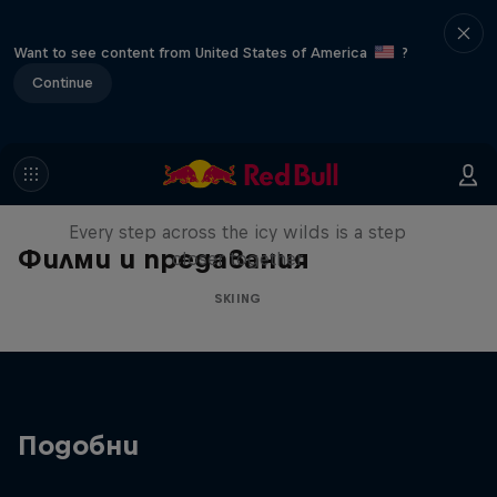
Want to see content from United States of America
?
Continue
A Baffin Vacation: Love on Ice
Every step across the icy wilds is a step
Филми и предавания
closer together
SKIING
Подобни