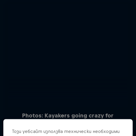
Photos: Kayakers going crazy for
waterfalls
Този уебсайт използва технически необходими
15 Снимки