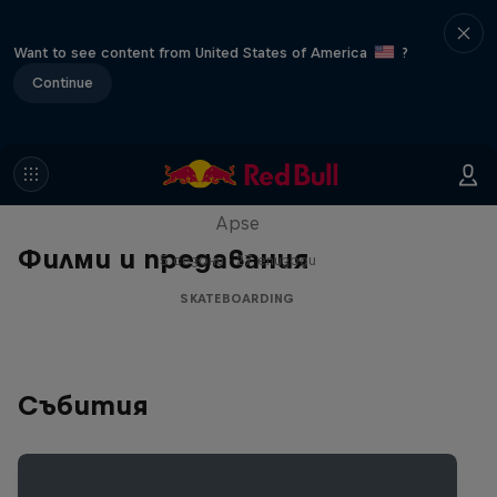
Want to see content from United States of America
?
Continue
Skate Tales
Discover the world of skate with Madars
Apse
Филми и предавания
5 сезони · 27 епизоди
SKATEBOARDING
Събития