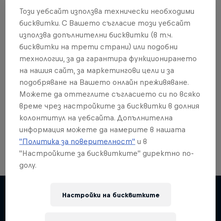
Този уебсайт използва технически необходими
бисквитки. С Вашето съгласие този уебсайт
използва допълнителни бисквитки (в т.ч.
бисквитки на трети страни) или подобни
Още от това?
технологии, за да гарантира функционирането
на нашия сайт, за маркетингови цели и за
подобряване на Вашето онлайн преживяване.
Можете да оттеглите съгласието си по всяко
Skateboarding
време чрез настройките за бисквитки в долния
колонтитул на уебсайта. Допълнителна
Welcome to the Red Bull Skateboarding hub, your
source for skateboarding news, videos, rider …
информация можете да намерите в нашата
"Политика за поверителност"
и в
"Настройките за бисквитките" директно по-
долу.
Skate Tales
Настройки на бисквитките
Discover the world of skate with Madars Apse
Подобни
5 сезони · 27 епизоди