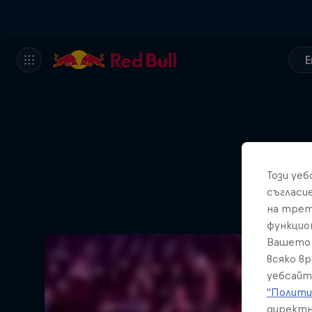
E
Този уе
съгласи
на трет
функцио
Вашето 
всяко в
уебсайт
"Полити
директн