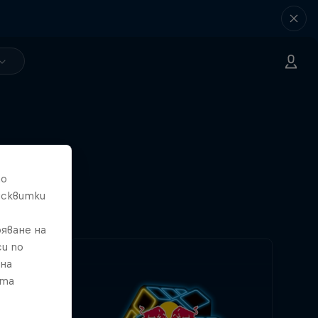
то
исквитки
яване на
и по
 на
ата