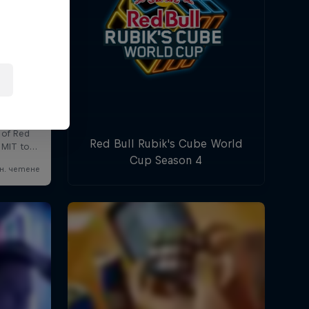
Red Bull Rubik's Cube World
Cup Season 4