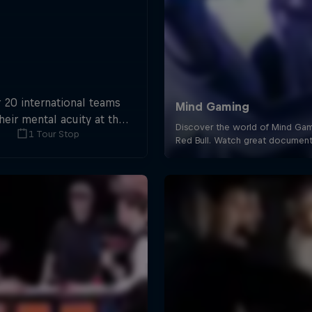
 20 international teams
their mental acuity at the
1 Tour Stop
-ever Escape Room World
Championship.