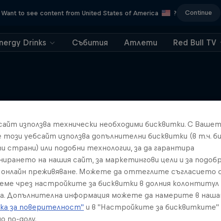
Continue
Want to see content from United States of America
?
nergy Drinks
Събития
Атлети
Red Bull TV
Подобни
бсайт използва технически необходими бисквитки. С Ваше
е този уебсайт използва допълнителни бисквитки (в т.ч. б
и страни) или подобни технологии, за да гарантира
нирането на нашия сайт, за маркетингови цели и за подобр
онлайн преживяване. Можете да оттеглите съгласието с
реме чрез настройките за бисквитки в долния колонтитул
а. Допълнителна информация можете да намерите в наш
ка за поверителност"
и в "Настройките за бисквитките"
о по-долу.